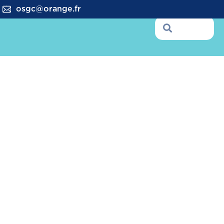
osgc@orange.fr
QUI SOMMES NOUS ?
enis Catus