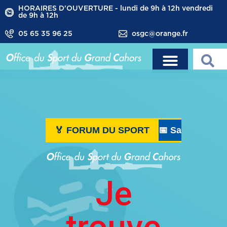
HORAIRES D'OUVERTURE - lundi de 9h à 12h vendredi
de 9h à 12h
05 65 35 96 25
osgc@orange.fr
🏅 FORUM DU SPORT
📅 Samedi 29 ao
Je