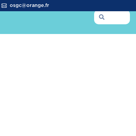
osgc@orange.fr
QUI SOMMES NOUS ?
rcues